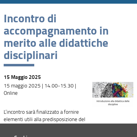
Incontro di
News recenti
accompagnamento in
Archivio
merito alle didattiche
disciplinari
15 Maggio 2025
15 maggio 2025 | 14.00-15.30 |
Online
L’incontro sarà finalizzato a fornire
elementi utili alla predisposizione del
Syllabus degli insegnamenti, nonché
indicazioni metodologiche per una