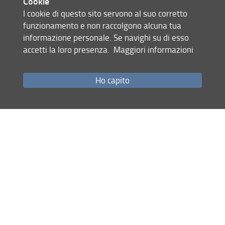
Cookie
efficace organizzazione e gestione dei
I cookie di questo sito servono al suo corretto
contenuti didattici.
funzionamento e non raccolgono alcuna tua
informazione personale. Se navighi su di esso
accetti la loro presenza.
Maggiori informazioni
È altresì previsto uno spazio di
confronto dedicato ai partecipanti,
Ho capito
finalizzato alla condivisione e all’analisi
di eventuali criticità emerse durante il
percorso formativo o nell’ambito
dell’attività didattica.
Locandina
Condividi
Mappa del sito
RSS feed