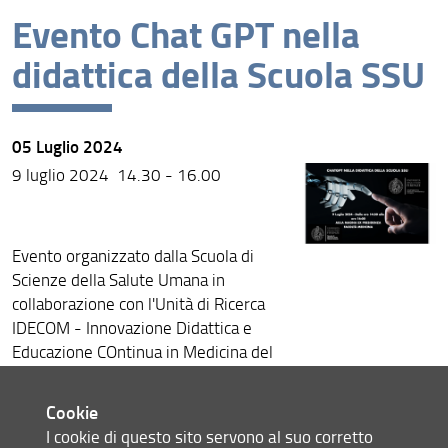
Evento Chat GPT nella
News recenti
didattica della Scuola SSU
Archivio
05 Luglio 2024
9 luglio 2024 14.30 - 16.00
Evento organizzato dalla Scuola di
Scienze della Salute Umana in
collaborazione con l'Unità di Ricerca
IDECOM - Innovazione Didattica e
Educazione COntinua in Medicina del
Dipartimento di Medicina
Sperimentale e Clinica.
Cookie
L'evento intende approfondire il
I cookie di questo sito servono al suo corretto
potenziale ruolo trasformativo