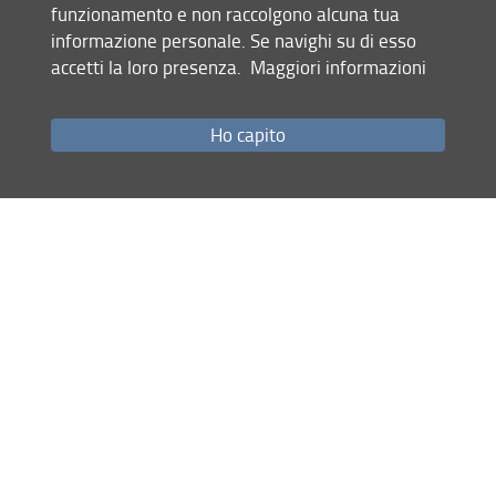
funzionamento e non raccolgono alcuna tua
dell'intelligenza artificiale nella
informazione personale. Se navighi su di esso
didattica biomedica.
accetti la loro presenza.
Maggiori informazioni
L'evento "CHATGPT nella didattica della
Scuola SSU" si terrà il 9 Luglio 2024,
ore 14.30 - 16.00 presso AULA
Ho capito
MAGNA EX PRESIDENZA FACOLTÀ
MEDICINA (Padiglione 6)
Per ulteriori informazioni si consiglia di
consultare la
Locandina evento
IDECOM IA
.
Condividi
Mappa del sito
RSS feed
Privacy